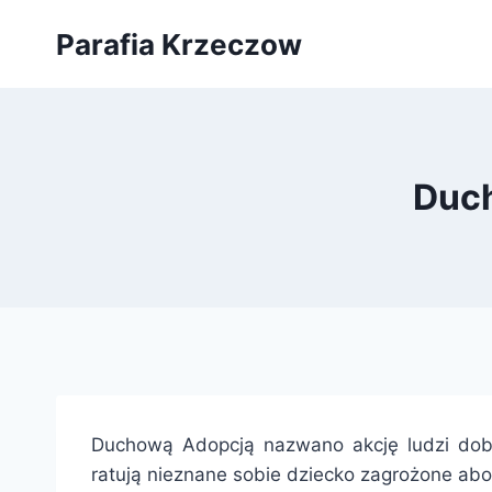
Przejdź
Parafia Krzeczow
do
treści
Duch
Duchową Adopcją nazwano akcję ludzi dobre
ratują nieznane sobie dziecko zagrożone abo