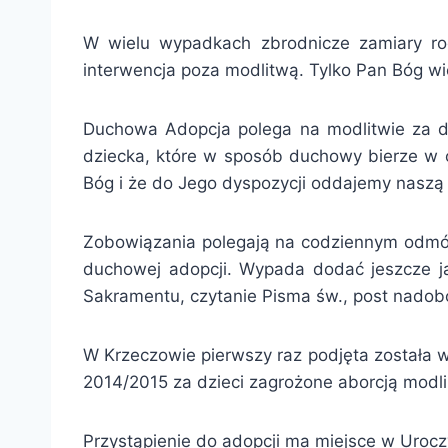
W wielu wypadkach zbrodnicze zamiary rod
interwencja poza modlitwą. Tylko Pan Bóg wi
Duchowa Adopcja polega na modlitwie za dz
dziecka, które w sposób duchowy bierze w o
Bóg i że do Jego dyspozycji oddajemy naszą
Zobowiązania polegają na codziennym odmówi
duchowej adopcji. Wypada dodać jeszcze ja
Sakramentu, czytanie Pisma św., post nado
W Krzeczowie pierwszy raz podjęta została w 
2014/2015 za dzieci zagrożone aborcją modli
Przystąpienie do adopcji ma miejsce w Uroc