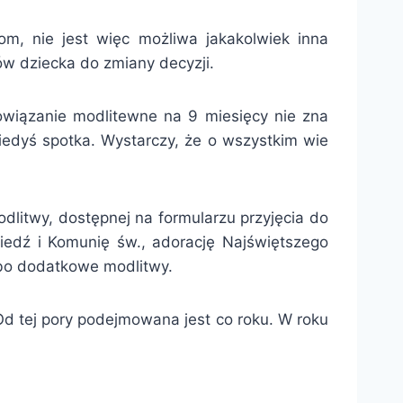
m, nie jest więc możliwa jakakolwiek inna
ów dziecka do zmiany decyzji.
owiązanie modlitewne na 9 miesięcy nie zna
iedyś spotka. Wystarczy, że o wszystkim wie
litwy, dostępnej na formularzu przyjęcia do
iedź i Komunię św., adorację Najświętszego
bo dodatkowe modlitwy.
 Od tej pory podejmowana jest co roku. W roku