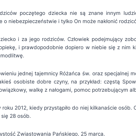
ziców poczętego dziecka nie są znane innym ludzio
e o niebezpieczeństwie i tylko On może nakłonić rodzic
iecko i za jego rodziców. Człowiek podejmujący zob
piekę, i prawdopodobnie dopiero w niebie się z nim k
 modlitwę.
eniu jednej tajemnicy Różańca św. oraz specjalnej mod
kieś osobiste dobre czyny, na przykład: częstą Spow
bowiązkowy, walkę z nałogami, pomoc potrzebującym al
roku 2012, kiedy przystąpiło do niej kilkanaście osób.
 się 28 osób.
zystość Zwiastowania Pańskiego, 25 marca.