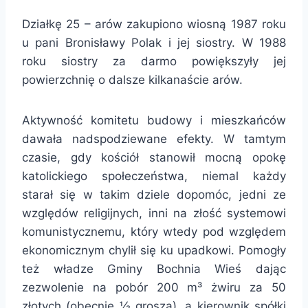
Działkę 25 – arów zakupiono wiosną 1987 roku
u pani Bronisławy Polak i jej siostry. W 1988
roku siostry za darmo powiększyły jej
powierzchnię o dalsze kilkanaście arów.
Aktywność komitetu budowy i mieszkańców
dawała nadspodziewane efekty. W tamtym
czasie, gdy kościół stanowił mocną opokę
katolickiego społeczeństwa, niemal każdy
starał się w takim dziele dopomóc, jedni ze
względów religijnych, inni na złość systemowi
komunistycznemu, który wtedy pod względem
ekonomicznym chylił się ku upadkowi. Pomogły
też władze Gminy Bochnia Wieś dając
zezwolenie na pobór 200 m³ żwiru za 50
złotych (obecnie ½ grosza), a kierownik spółki