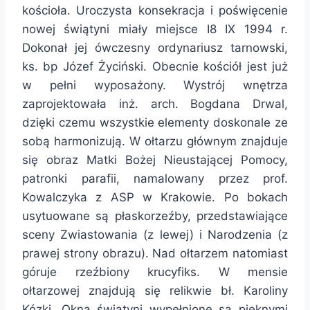
kościoła. Uroczysta konsekracja i poświęcenie
nowej świątyni miały miejsce I8 IX 1994 r.
Dokonał jej ówczesny ordynariusz tarnowski,
ks. bp Józef Życiński. Obecnie kościół jest już
w pełni wyposażony. Wystrój wnętrza
zaprojektowała inż. arch. Bogdana Drwal,
dzięki czemu wszystkie elementy doskonale ze
sobą harmonizują. W ołtarzu głównym znajduje
się obraz Matki Bożej Nieustającej Pomocy,
patronki parafii, namalowany przez prof.
Kowalczyka z ASP w Krakowie. Po bokach
usytuowane są płaskorzeźby, przedstawiające
sceny Zwiastowania (z lewej) i Narodzenia (z
prawej strony obrazu). Nad ołtarzem natomiast
góruje rzeźbiony krucyfiks. W mensie
ołtarzowej znajdują się relikwie bł. Karoliny
Kózki. Okna świątyni wypełnione są pięknymi