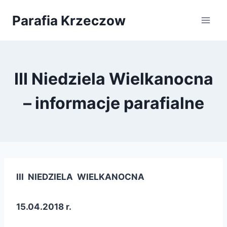
Przejdź
Parafia Krzeczow
do
treści
III Niedziela Wielkanocna
– informacje parafialne
III NIEDZIELA WIELKANOCNA
15.04.2018 r.