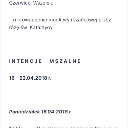
Czerwiec, Wszołek,
– o prowadzenie modlitwy różańcowej przez
różę św. Katarzyny.
I N T E N C J E M S Z A L N E
16 – 22.04.2018 r.
Poniedziałek 16.04.2018 r.