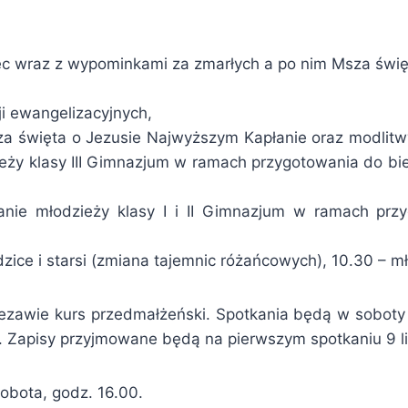
iec wraz z wypominkami za zmarłych a po nim Msza świę
ji ewangelizacyjnych,
a święta o Jezusie Najwyższym Kapłanie oraz modlitwy
ieży klasy III Gimnazjum w ramach przygotowania do bi
kanie młodzieży klasy I i II Gimnazjum w ramach prz
ice i starsi (zmiana tajemnic różańcowych), 10.30 – mło
zezawie kurs przedmałżeński. Spotkania będą w soboty
a. Zapisy przyjmowane będą na pierwszym spotkaniu 9 l
obota, godz. 16.00.