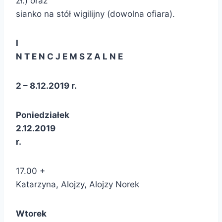
zł.) oraz
sianko na stół wigilijny (dowolna ofiara).
I
N T E N C J E M S Z A L N E
2 – 8.12.2019 r.
Poniedziałek
2.12.2019
r.
17.00 +
Katarzyna, Alojzy, Alojzy Norek
Wtorek