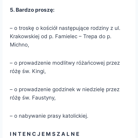
5
. Bardzo proszę:
– o troskę o kościół następujące rodziny z ul.
Krakowskiej od p. Famielec – Trepa do p.
Michno,
– o prowadzenie modlitwy różańcowej przez
różę św. Kingi,
– o prowadzenie godzinek w niedzielę przez
różę św. Faustyny,
– o nabywanie prasy katolickiej.
I N T E N C J E M S Z A L N E