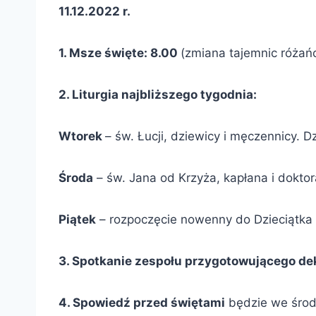
11.12.2022 r.
1. Msze święte: 8.00
(zmiana tajemnic róża
2. Liturgia najbliższego tygodnia:
Wtorek
– św. Łucji, dziewicy i męczennicy. 
Środa
– św. Jana od Krzyża, kapłana i dokto
Piątek
– rozpoczęcie nowenny do Dzieciątka 
3. Spotkanie
zespołu przygotowującego deko
4
. Spowiedź przed świętami
będzie we środę