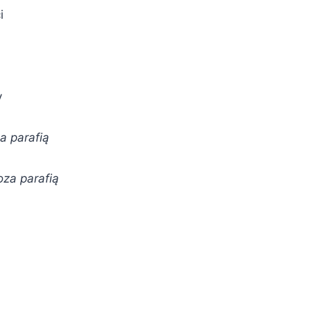
i
y
a parafią
oza parafią