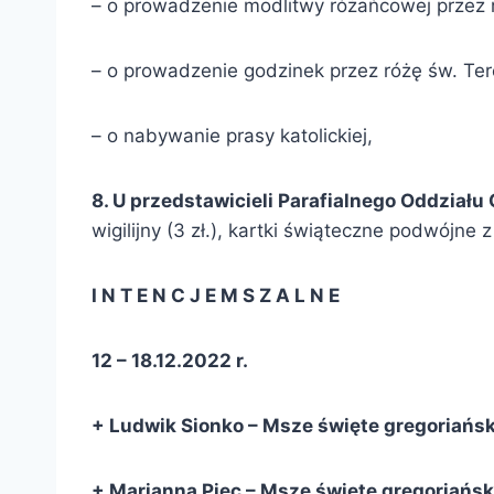
– o prowadzenie modlitwy różańcowej przez r
– o prowadzenie godzinek przez różę św. Ter
– o nabywanie prasy katolickiej,
8. U przedstawicieli Parafialnego Oddziału 
wigilijny (3 zł.), kartki świąteczne podwójne z 
I N T E N C J E M S Z A L N E
12 – 18.12.2022 r.
+
Ludwik
Sionko – Msze święte gregoriański
+ Marianna Piec – Msze święte gregoriański