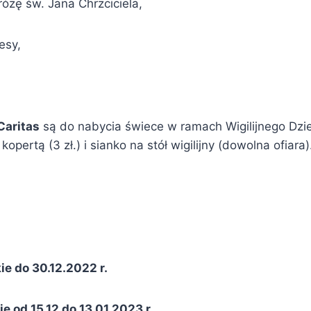
óżę św. Jana Chrzciciela,
esy,
Caritas
są do nabycia świece w ramach Wigilijnego Dzieł
kopertą (3 zł.) i sianko na stół wigilijny (dowolna ofiara)
e do 30.12.2022 r.
e od 15.12 do 13.
01.2023 r.