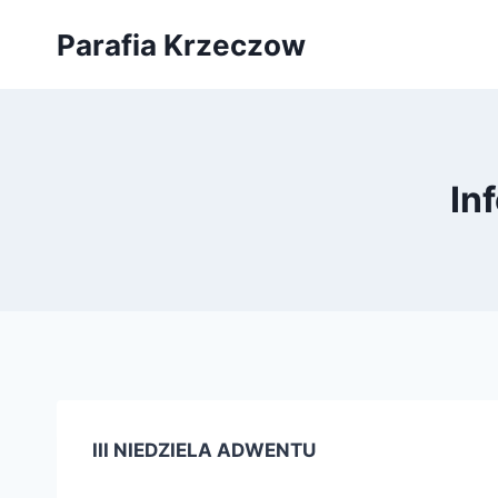
Przejdź
Parafia Krzeczow
do
treści
In
III NIEDZIELA ADWENTU