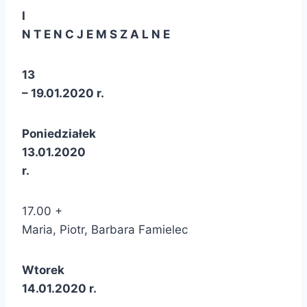
I
N T E N C J E M S Z A L N E
13
– 19.01.2020 r.
Poniedziałek
13.01.2020
r.
17.00 +
Maria, Piotr, Barbara Famielec
Wtorek
14.01.2020 r.