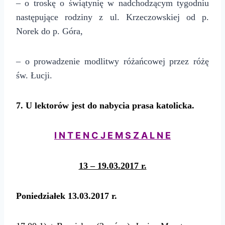
– o troskę o świątynię w nadchodzącym tygodniu
następujące rodziny z ul. Krzeczowskiej od p.
Norek do p. Góra,
– o prowadzenie modlitwy różańcowej przez różę
św. Łucji.
7. U lektorów jest do nabycia prasa katolicka.
I N T E N C J E M S Z A L N E
13 – 19.03.2017 r.
Poniedziałek 13.03.2017 r.