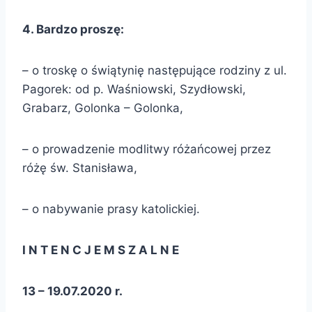
4. Bardzo proszę:
– o troskę o świątynię następujące rodziny z ul.
Pagorek: od p. Waśniowski, Szydłowski,
Grabarz, Golonka – Golonka,
– o prowadzenie modlitwy różańcowej przez
różę św. Stanisława,
– o nabywanie prasy katolickiej.
I N T E N C J E M S Z A L N E
13 – 19.07.2020 r.