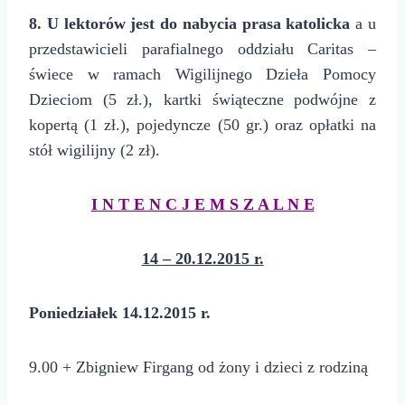
8. U lektorów jest do nabycia prasa katolicka
a
u
przedstawicieli parafialnego oddziału Caritas –
świece w ramach Wigilijnego Dzieła Pomocy
Dzieciom (5 zł.), kartki świąteczne podwójne z
kopertą (1 zł.), pojedyncze (50 gr.) oraz opłatki na
stół wigilijny (2 zł).
I N T E N C J E M S Z A L N E
14 – 20.12.2015 r.
Poniedziałek 14.12.2015 r.
9.00 + Zbigniew Firgang od żony i dzieci z rodziną