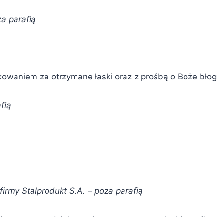
a parafią
iękowaniem za otrzymane łaski oraz z prośbą o Boże bł
fią
irmy Stalprodukt S.A. –
poza parafią