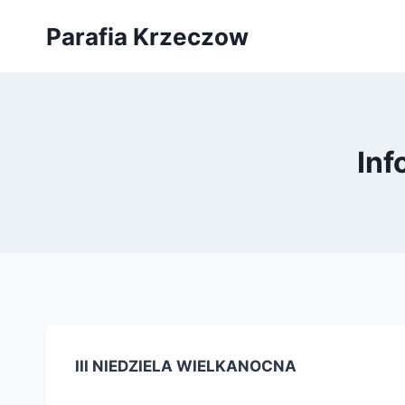
Przejdź
Parafia Krzeczow
do
treści
Inf
III NIEDZIELA WIELKANOCNA