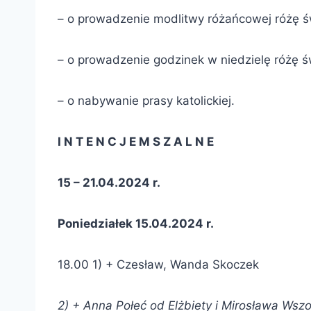
– o prowadzenie modlitwy różańcowej różę ś
– o prowadzenie godzinek w niedzielę różę ś
– o nabywanie prasy katolickiej.
I N T E N C J E M S Z A L N E
15 – 21.04.2024 r.
Poniedziałek 15.04.2024 r.
18.00 1) + Czesław, Wanda Skoczek
2) + Anna Połeć od
Elżbiety i Mirosława Wsz