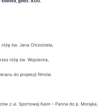
 sobota, godz. 9.00.
różę św. Jana Chrzciciela,
rzez różę św. Wojciecha,
ranu do projekcji filmów.
ńców z ul. Sportowej Kaim – Panna do p. Morajka,