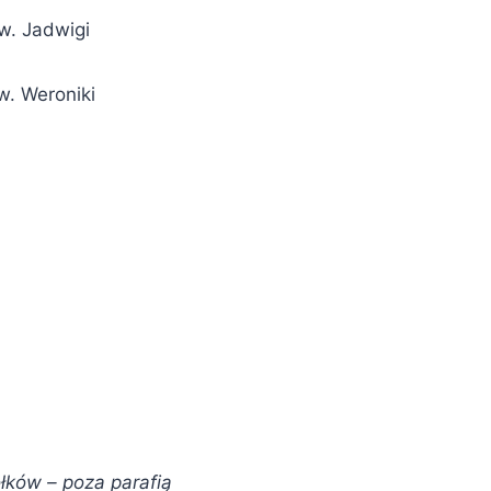
w. Jadwigi
w. Weroniki
ołków –
poza parafią