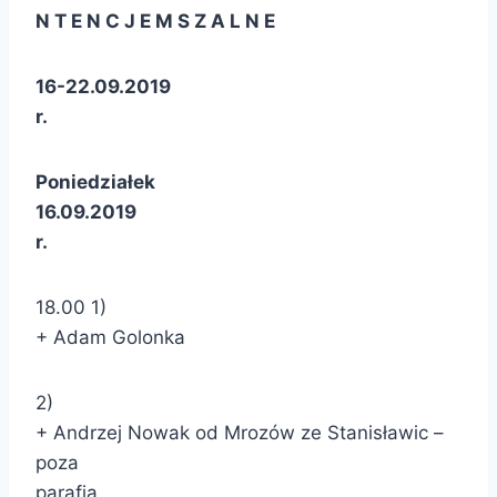
N T E N C J E M S Z A L N E
16-22.09.2019
r.
Poniedziałek
16.09.2019
r.
18.00 1)
+ Adam Golonka
2)
+ Andrzej Nowak od Mrozów ze Stanisławic –
poza
parafią