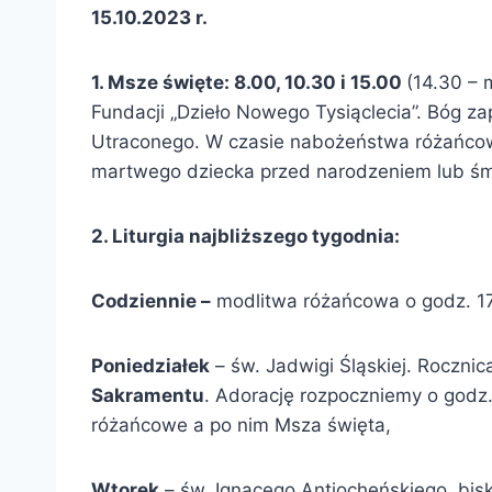
15.10.2023 r.
1. Msze święte: 8.00, 10.30 i 15.00
(14.30 – 
Fundacji „Dzieło Nowego Tysiąclecia”. Bóg zap
Utraconego. W czasie nabożeństwa różańcoweg
martwego dziecka przed narodzeniem lub śmi
2. Liturgia najbliższego tygodnia:
Codziennie –
modlitwa różańcowa o godz. 17.
Poniedziałek
– św. Jadwigi Śląskiej. Rocznic
Sakramentu
. Adorację rozpoczniemy o godz.
różańcowe a po nim Msza święta,
Wtorek
– św. Ignacego Antiocheńskiego, bis