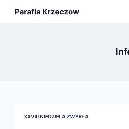
Przejdź
Parafia Krzeczow
do
treści
Inf
XXVIII NIEDZIELA ZWYKŁA