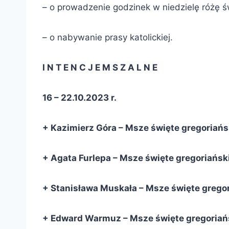
– o prowadzenie godzinek w niedzielę różę ś
– o nabywanie prasy katolickiej.
I N T E N C J E M S Z A L N E
16 – 22.10.2023 r.
+ Kazimierz Góra – Msze święte gregoriańsk
+ Agata Furlepa – Msze święte gregoriański
+ Stanisława Muskała – Msze święte gregori
+ Edward Warmuz – Msze święte gregoriański