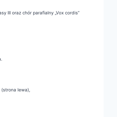
 III oraz chór parafialny „Vox cordis”
a.
 (strona lewa),