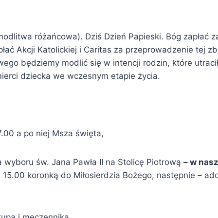
modlitwa różańcowa). Dziś Dzień Papieski. Bóg zapłać z
łać Akcji Katolickiej i Caritas za przeprowadzenie tej z
o będziemy modlić się w intencji rodzin, które utracił
erci dziecka we wczesnym etapie życia.
00 a po niej Msza święta,
a wyboru św. Jana Pawła II na Stolicę Piotrową
– w nasz
 15.00 koronką do Miłosierdzia Bożego, następnie – ad
kupa i męczennika,