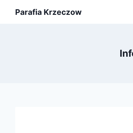
Przejdź
Parafia Krzeczow
do
treści
In