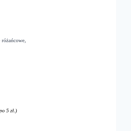
e różańcowe,
po 5 zł.)