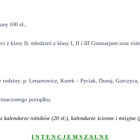
arę 100 zł.,
i z klasy II, młodzież z klasy I, II i III Gimnazjum oraz róż
e rodziny: p. Lenartowicz, Kurek – Pyciak, Dunaj, Gorczyca,
yznaczonego porządku,
z kalendarze rolników (20 zł.), kalendarze ścienne i misyjne (
I N T E N C J E M S Z A L N E