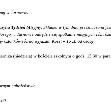
nej w Tarnowie.
czyna Tydzień Misyjny.
Składka w tym dniu przeznaczona jes
 Bożego w Tarnowie odbędzie się spotkanie
misyjnych róż róża
amy
członków
róż do wyjazdu. Koszt –
15
zł. od osoby.
iernika
(niedziela)
w kościele szkolnym o godz. 13.30 w paraf
zornym nabożeństwie,
.00.