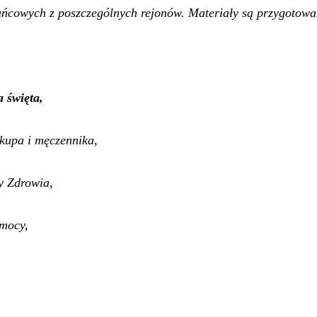
żańcowych z poszczególnych rejonów. Materiały
są
przygotowan
 święta,
kupa i męczennika,
y Zdrowia,
mocy,