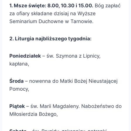
1. Msze święte: 8.00, 1
0
.
3
0 i 15.00.
Bóg zapłać
za ofiary składane dzisiaj na Wyższe
Seminarium Duchowne w Tarnowie.
2. Liturgia najbliższego tygodnia:
Poniedziałek
– św. Szymona z Lipnicy,
kapłana,
Środa
– nowenna do Matki Bożej Nieustającej
Pomocy,
Piątek
– św. Marii Magdaleny. Nabożeństwo do
Miłosierdzia Bożego,