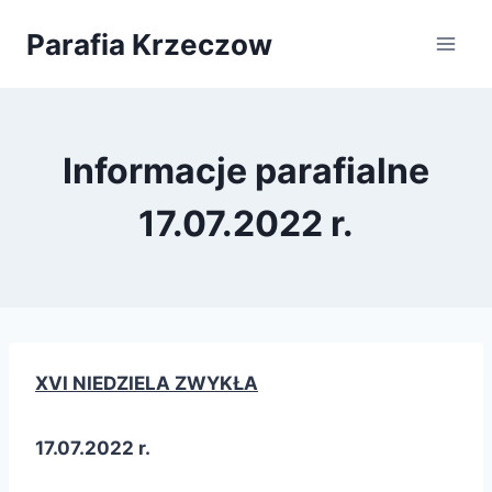
Przejdź
Parafia Krzeczow
do
treści
Informacje parafialne
17.07.2022 r.
X
V
I
NIEDZIELA ZWYKŁA
17.07.2022 r.