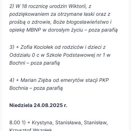
2) W 18 rocznicę urodzin Wiktorii, z
podziękowaniem za otrzymane łaski oraz z
prośbą o zdrowie, Boże błogosławieństwo i
opiekę MBNP w dorosłym życiu – poza parafią
3
) + Zofia Kociołek od
rodziców i dzieci z
Oddziału 0 c w Szkole Podstawowej nr 1 w
Bochni –
poza parafią
4
) + Marian Zięba od
emerytów stacji PKP
Bochnia –
poza parafią
Niedziela 24.08.2025 r.
8.00 1) + Krystyna, Stanisława, Stanisław,
Krzysztof Wszołek