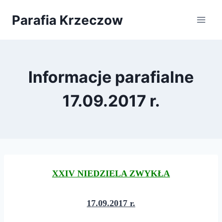
Przejdź
Parafia Krzeczow
do
treści
Informacje parafialne
17.09.2017 r.
XXIV NIEDZIELA ZWYKŁA
17
.0
9
.201
7
r.