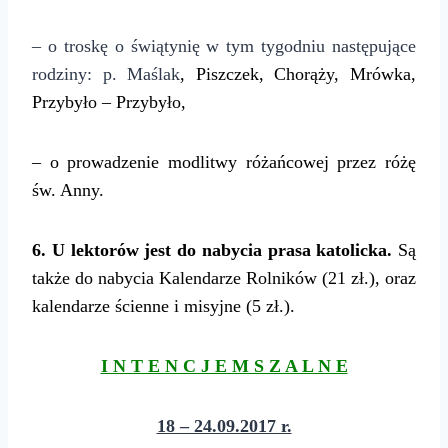
– o troskę o świątynię w tym tygodniu następujące
rodziny: p. Maślak
, Piszczek, Chorąży, Mrówka,
Przybyło –
Przybyło
,
– o prowadzenie modlitwy różańcowej przez różę
św.
Anny
.
6. U lektorów jest do nabycia prasa katolicka.
Są
także do nabycia Kalendarze Rolników (21 zł.), oraz
kalendarze ścienne i misyjne (5 zł.).
I N T E N C J E M S Z A L N E
18 – 24.09.2017 r.