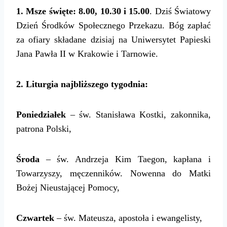
1. Msze święte:
8.00, 1
0
.
3
0 i 15.00
.
Dziś
Światowy
Dzień Środków Społecznego Przekazu.
Bóg zapłać
za ofiary składane dzisiaj
na Uniwersytet Papieski
Jana Pawła II w Krakowie i Tarnowie.
2. Liturgia najbliższego tygodnia:
Poniedziałek
– św. Stanisława Kostki, zakonnika,
patrona Polski,
Środa
– św. Andrzeja Kim Taegon, kapłana i
Towarzyszy, męczenników. Nowenna do Matki
Bożej Nieustającej Pomocy,
Czwartek
– św. Mateusza, apostoła i ewangelisty,