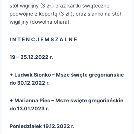
stół wigilijny (3 zł.) oraz kartki świąteczne
podwójne z kopertą (3 zł.), oraz sianko na stół
wigilijny (dowolna ofiara).
I N T E N C J E M S Z A L N E
19 – 25.12.2022 r.
+
Ludwik
Sionko – Msze święte gregoriańskie
do 30.12.2022 r.
+ Marianna Piec – Msze święte gregoriańskie
do 13.
01.2023 r.
Poniedziałek 19.12.2022 r.