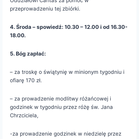
Oddziałowi Caritas za pomoc w
przeprowadzeniu tej zbiórki.
4.
Środa
– spowiedź:
10.30 – 12.00 i od
1
6
.
3
0-
18
.00.
5
. Bóg zapłać:
– za troskę o świątynię w minionym tygodniu i
ofiarę 170 zł.
– za prowadzenie modlitwy różańcowej i
godzinek w tygodniu przez różę św. Jana
Chrzciciela,
-za prowadzenie godzinek w niedzielę przez