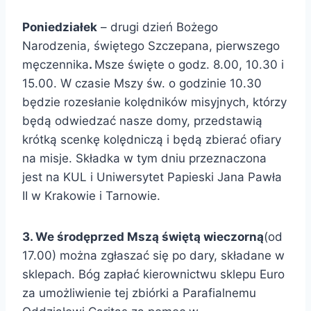
Poniedziałek
– drugi dzień Bożego
Narodzenia, świętego Szczepana, pierwszego
męczennika
.
Msze święte o godz. 8.00, 10.30 i
15.00. W czasie Mszy św. o godzinie 10.30
będzie rozesłanie kolędników misyjnych, którzy
będą odwiedzać nasze domy, przedstawią
krótką scenkę kolędniczą i będą zbierać ofiary
na misje. Składka w tym dniu przeznaczona
jest na KUL i Uniwersytet Papieski Jana Pawła
II w Krakowie i Tarnowie.
3
.
W
e środę
przed
Msz
ą
święt
ą
wieczorn
ą
(od
17.00) można zgłaszać się po dary, składane w
sklepach. Bóg zapłać kierownictwu sklepu Euro
za umożliwienie tej zbiórki a Parafialnemu