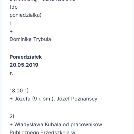
(do
poniedziałku)
i
+
Dominikę Trybuła
Poniedziałek
20.05.2019
r.
18.00 1)
+ Józefa (9 r. śm.), Józef Poznańscy
2)
+ Władysława Kubala od pracowników
Publicznego Przedszkola w