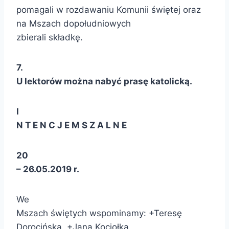
pomagali w rozdawaniu Komunii świętej oraz
na Mszach dopołudniowych
zbierali składkę.
7
.
U lektorów można nabyć prasę katolicką.
I
N T E N C J E M S Z A L N E
20
– 26.05.2019 r.
We
Mszach świętych wspominamy: +Teresę
Dorocińską, +Jana Kociołka