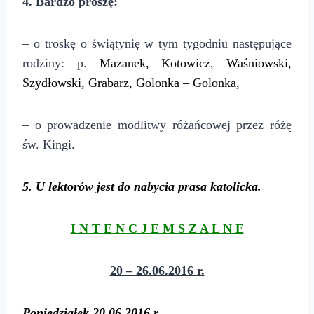
4. Bardzo proszę:
– o troskę o świątynię w tym tygodniu następujące
rodziny: p.
Mazanek, Kotowicz, Waśniowski,
Szydłowski, Grabarz
,
Golonka – Golonka,
– o prowadzenie modlitwy różańcowej przez różę
św. Kingi.
5
. U lektorów jest do nabycia prasa katolicka.
I N T E N C J E M S Z A L N E
20 – 26.06.2016 r.
Poniedziałek
20.06.2016 r.