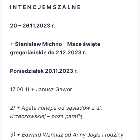
I N T E N C J E M S Z A L N E
20 – 26.11.2023 r.
+ Stanisław Michno – Msze święte
gregoriańskie do 2.12.2023 r.
Poniedziałek 20.11.2023 r.
17.00 1) + Janusz Gawor
2) + Agata Furlepa od sąsiadów z ul.
Krzeczowskiej – poza parafią
3) + Edward Warmuz od Anny Jagła i rodziny