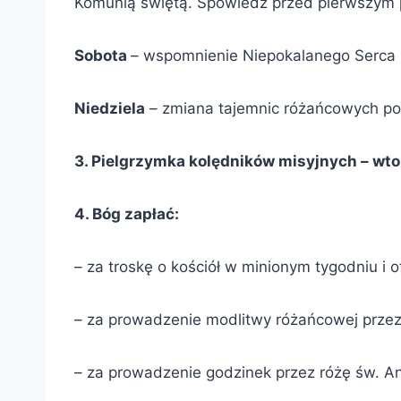
Komunią świętą. Spowiedź przed pierwszym p
Sobota
– wspomnienie Niepokalanego Serca 
Niedziela
– zmiana tajemnic różańcowych po 
3. Pielgrzymka kolędników misyjnych – wto
4. Bóg zapłać:
– za troskę o kościół w minionym tygodniu i of
– za prowadzenie modlitwy różańcowej prze
– za prowadzenie godzinek przez różę św. And