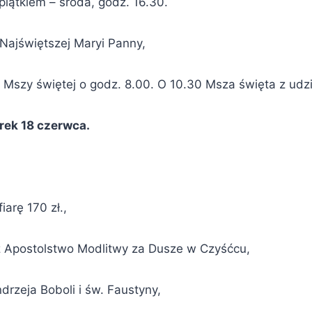
iątkiem – środa, godz. 16.30.
Najświętszej Maryi Panny,
Mszy świętej o godz. 8.00. O 10.30 Msza święta z udzi
rek 18 czerwca.
iarę 170 zł.,
z Apostolstwo Modlitwy za Dusze w Czyśćcu,
rzeja Boboli i św. Faustyny,