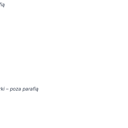
fią
ki – poza parafią