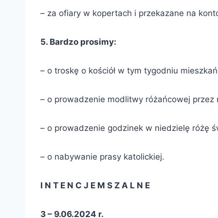
– za ofiary w kopertach i przekazane na konto
5. Bardzo prosimy:
– o troskę o kościół w tym tygodniu mieszkań
– o prowadzenie modlitwy różańcowej przez r
– o prowadzenie godzinek w niedzielę różę św
– o nabywanie prasy katolickiej.
I N T E N C J E M S Z A L N E
3 – 9.06.2024 r.