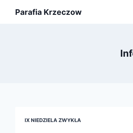
Przejdź
Parafia Krzeczow
do
treści
In
IX NIEDZIELA ZWYKŁA