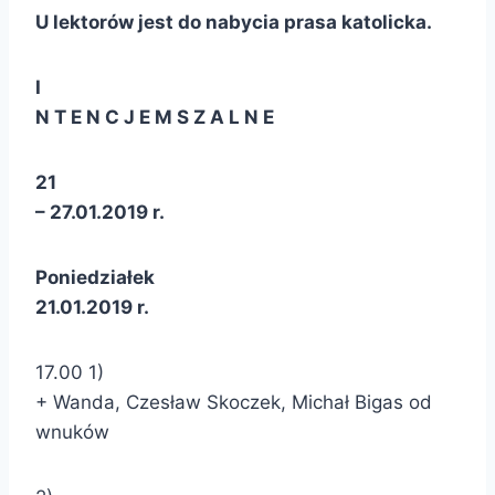
U lektorów jest do nabycia prasa katolicka.
I
N T E N C J E M S Z A L N E
21
– 27.01.2019 r.
Poniedziałek
21.01.2019 r.
17.00 1)
+ Wanda, Czesław Skoczek, Michał Bigas od
wnuków