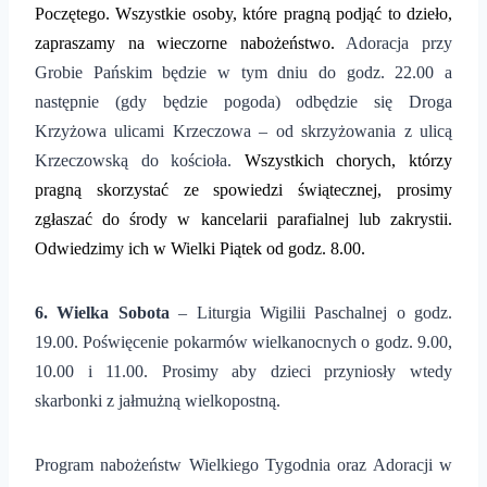
Poczętego. Wszystkie osoby, które pragną podjąć to dzieło,
zapraszamy na
wieczorne nabożeństwo
.
Adoracja przy
Grobie Pańskim będzie w tym dniu do godz. 22.00 a
następnie (gdy będzie pogoda) odbędzie się Droga
Krzyżowa ulicami Krzeczowa – od skrzyżowania z ulicą
Krzeczowską do kościoła.
Wszystkich chorych, którzy
pragną skorzystać ze spowiedzi
świątecz
nej, prosimy
zgłaszać do środy w kancelarii parafialnej lub zakrystii.
Odwiedzimy ich w Wielki Piątek od godz. 8.00
.
6
. Wielka Sobota
– Liturgia Wigilii Paschalnej o godz.
19.00. Poświęcenie pokarmów wielkanocnych o godz. 9.00,
10.00 i 11.00. Prosimy aby dzieci przyniosły wtedy
skarbonki z jałmużną wielkopostną.
Program nabożeństw Wielkiego Tygodnia oraz Adoracji w