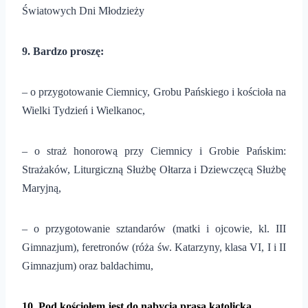
Światowych Dni Młodzieży
9. Bardzo proszę:
– o przygotowanie Ciemnicy, Grobu Pańskiego i kościoła na
Wielki Tydzień i Wielkanoc,
– o straż honorową przy Ciemnicy i Grobie Pańskim:
Strażaków, Liturgiczną Służbę Ołtarza i Dziewczęcą Służbę
Maryjną,
– o przygotowanie sztandarów (matki i ojcowie, kl. III
Gimnazjum), feretronów (róża św. Katarzyny, klasa VI, I i II
Gimnazjum) oraz baldachimu,
10
. Pod kościołem jest do nabycia prasa katolick
a
.