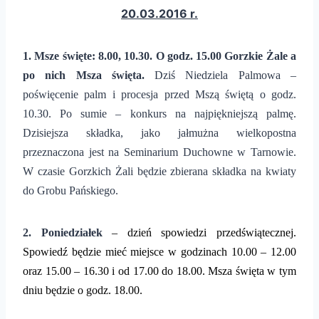
20.03.2016 r.
1. Msze święte: 8.00, 10.30. O godz. 15.00 Gorzkie Żale a
po nich Msza święta.
Dziś Niedziela Palmowa –
poświęcenie palm i procesja przed Mszą świętą o godz.
10.30. Po sumie – konkurs na najpiękniejszą palmę.
Dzisiejsza składka, jako jałmużna wielkopostna
przeznaczona jest na Seminarium Duchowne w Tarnowie.
W czasie Gorzkich Żali będzie zbierana składka na kwiaty
do Grobu Pańskiego.
2.
Poniedziałek
– dzień spowiedzi przedświątecznej.
Spowiedź będzie mieć miejsce w godzinach 10.00 – 12.00
oraz 1
5
.
0
0 – 1
6
.
3
0
i od 17.00 do 18.00
.
Msza święta w tym
dniu będzie o godz. 18.00.