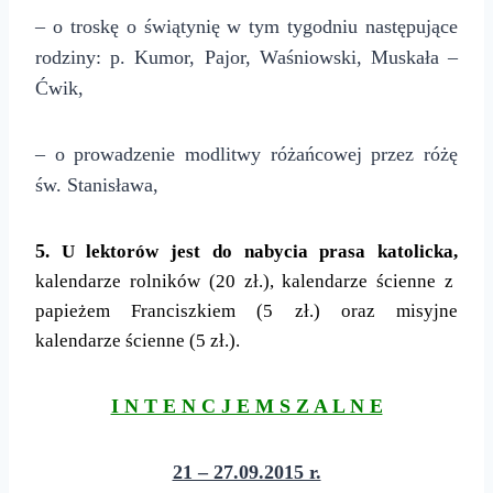
– o troskę o świątynię w tym tygodniu następujące
rodziny: p. Kumor, Pajor, Waśniowski, Muskała –
Ćwik,
– o prowadzenie modlitwy różańcowej przez różę
św. Stanisława,
5
. U lektorów jest do nabycia prasa katolicka,
kalendarze rolników (20 zł.), kalendarze ścienne z
papieżem Franciszkiem (5 zł.) oraz misyjne
kalendarze ścienne (5 zł.).
I N T E N C J E M S Z A L N E
21 – 27.09.2015 r.