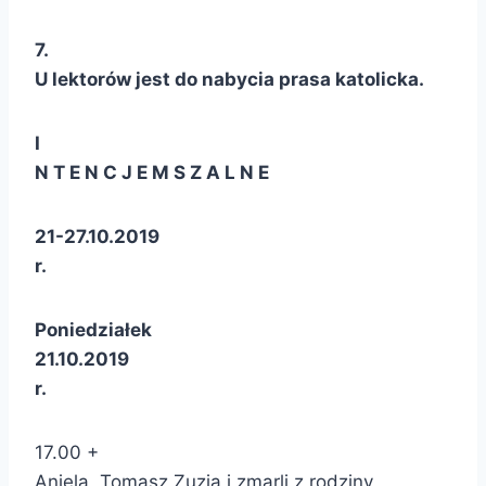
7.
U lektorów jest do nabycia prasa katolicka.
I
N T E N C J E M S Z A L N E
21-27.10.2019
r.
Poniedziałek
21.10.2019
r.
17.00 +
Aniela, Tomasz Zuzia i zmarli z rodziny