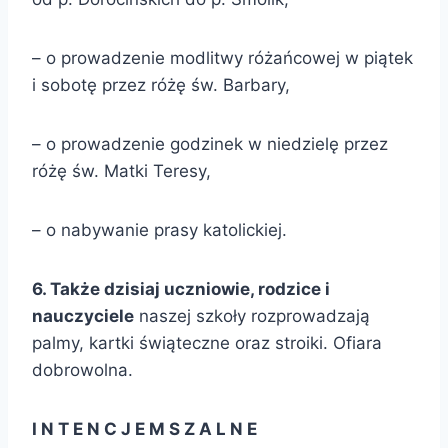
– o prowadzenie modlitwy różańcowej w piątek
i sobotę przez różę św. Barbary,
– o prowadzenie godzinek w niedzielę przez
różę św. Matki Teresy,
– o nabywanie prasy katolickiej.
6. Także dzisiaj uczniowie, rodzice i
nauczyciele
naszej szkoły rozprowadzają
palmy, kartki świąteczne oraz stroiki. Ofiara
dobrowolna.
I N T E N C J E M S Z A L N E