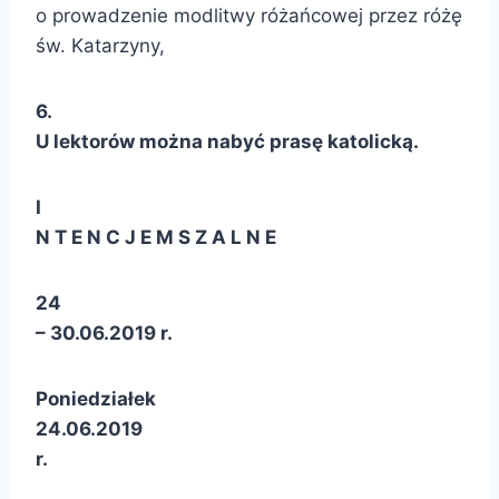
o prowadzenie modlitwy różańcowej przez różę
św. Katarzyny,
6
.
U lektorów można nabyć prasę katolicką.
I
N T E N C J E M S Z A L N E
24
– 30.06.2019 r.
Poniedziałek
24.06.2019
r.