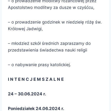
– o prowadzenie modlitwy różańcowej przez
Apostolstwo modlitwy za dusze w czyśćcu,
– o prowadzenie godzinek w niedzielę różę św.
Królowej Jadwigi,
– młodzież szkół średnich zapraszamy do
przedstawienia świadectwa nauki religii
– o nabywanie prasy katolickiej.
I N T E N C J E M S Z A L N E
24 – 30.06.2024 r.
Poniedziałek 24.06.2024 r.