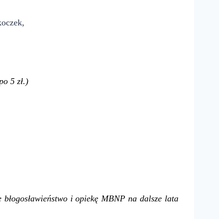
koczek,
po 5 zł.)
e błogosławieństwo i opiekę MBNP na dalsze lata