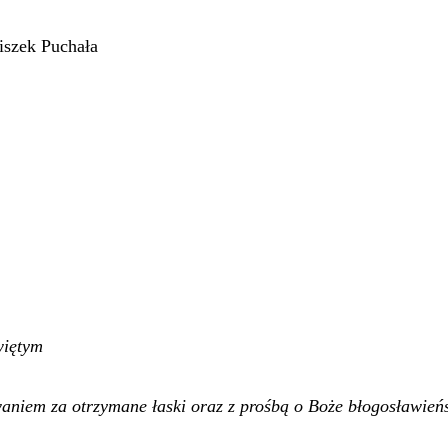
iszek Puchała
więtym
aniem za otrzymane łaski oraz z prośbą o Boże błogosławień