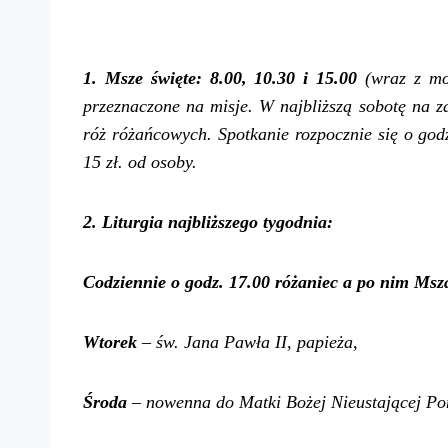
1. Msze święte: 8.0
0,
10.30 i 15.00
(wraz z m
przeznaczon
e
na misje.
W najbliższą sobotę n
a z
róż różańcowych. Spotkanie rozpocznie się o god
15
zł. od osoby.
2. Liturgia najbliższego tygodnia:
Codziennie o godz. 17.00 różaniec a po nim Msza
Wtorek
– św. Jana Pawła II, papieża,
Środa
– nowenna do Matki Bożej Nieustającej P