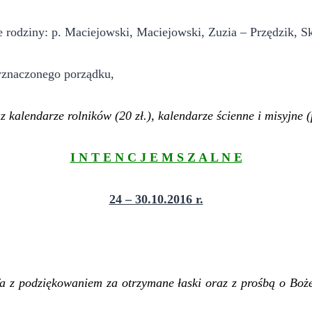
e rodziny: p. Maciejowski, Maciejowski, Zuzia – Przędzik, S
yznaczonego porządku,
z kalendarze rolników (20 zł.), kalendarze ścienne i misyjne (
I N T E N C J E M S Z A L N E
24 – 30.10.2016 r.
fa
z
podziękowaniem za otrzymane łaski oraz z prośbą o Boż