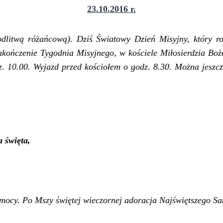
23.10.2016 r.
odlitwą różańcową).
Dziś
Światowy Dzień Misyjny, który r
akończenie Tygodnia Misyjnego, w kościele Miłosierdzia Bo
z. 10.00.
Wyjazd przed kościołem o godz. 8.30
.
Można jeszcz
 święta,
omocy.
Po Mszy świętej wieczornej adoracja Najświętszego S