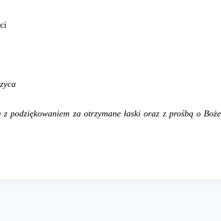
ci
czyca
za
z
podziękowaniem za otrzymane łaski oraz z prośbą o Boż