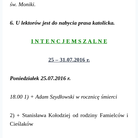
św.
Moniki
.
6
. U lektorów jest do nabycia prasa katolicka.
I N T E N C J E M S Z A L N E
25 – 31.07.2016 r.
Poniedziałek
25.07.2016 r.
18.00
1) + Adam Szydłowski w rocznicę śmierci
2) + Stanisława Kołodziej od rodziny Famielców i
Cieślaków