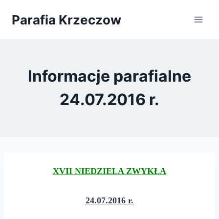
Przejdź
Parafia Krzeczow
do
treści
Informacje parafialne
24.07.2016 r.
XVII NIEDZIELA ZWYKŁA
24
.0
7
.201
6
r.